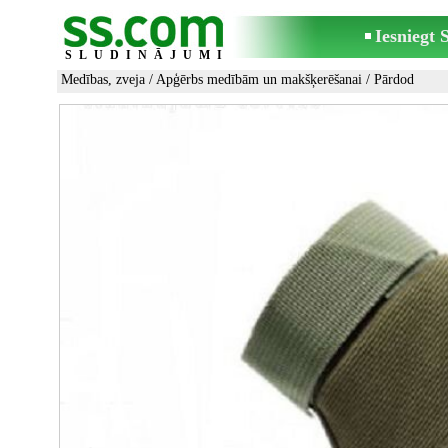
Iesniegt
SLUDINĀJUMI
Medības, zveja
/
Apģērbs medībām un makšķerēšanai
/ Pārdod