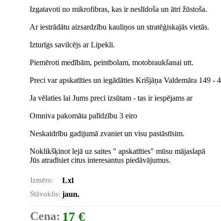
Izgatavoti no mikrofibras, kas ir neslīdoša un ātri žūstoša.
Ar iestrādātu aizsardzību kauliņos un stratēģiskajās vietās.
Izturīgs savilcējs ar Lipekli.
Piemēroti medībām, peintbolam, motobraukšanai utt.
Preci var apskatīties un iegādāties Krišjāņa Valdemāra 149 - 41
Ja vēlaties lai Jums preci izsūtam - tas ir iespējams ar
Omniva pakomāta palīdzību 3 eiro
Neskaidrību gadijumā zvaniet un visu pastāstīsim.
Noklikšķinot lejā uz saites " apskatīties" mūsu mājaslapā
Jūs atradīsiet citus interesantus piedāvājumus.
Izmērs:
Lxl
Stāvoklis:
jaun.
Cena:
17 €