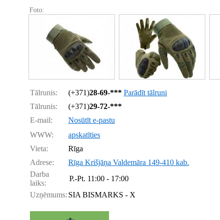
Foto:
Tālrunis:
(+371)
28-69-***
Parādīt tālruni
Tālrunis:
(+371)
29-72-***
E-mail:
Nosūtīt e-pastu
WWW:
apskatīties
Vieta:
Rīga
Adrese:
Rīga Krišjāņa Valdemāra 149-410 kab.
Darba
P.-Pt.
11:00 - 17:00
laiks:
Uzņēmums:
SIA BISMARKS - X