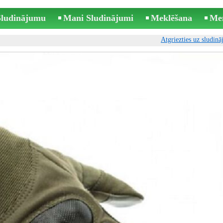
 Sludinājumu
Mani Sludinājumi
Meklēšana
Me
Atgriezties uz sludin