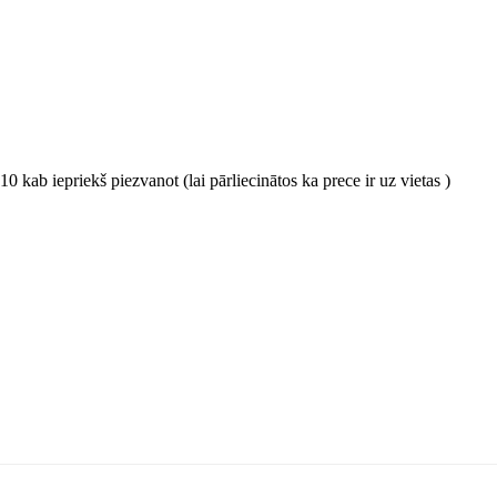
0 kab iepriekš piezvanot (lai pārliecinātos ka prece ir uz vietas )