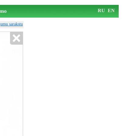
mo
RU
EN
ājumu sarakstu