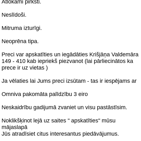
Atlokāmi pirksti.
Neslīdoši.
Mitruma izturīgi.
Neoprēna tipa.
Preci var apskatīties un iegādāties Krišjāņa Valdemāra
149 - 410 kab iepriekš piezvanot (lai pārliecinātos ka
prece ir uz vietas )
Ja vēlaties lai Jums preci izsūtam - tas ir iespējams ar
Omniva pakomāta palīdzību 3 eiro
Neskaidrību gadijumā zvaniet un visu pastāstīsim.
Noklikšķinot lejā uz saites " apskatīties" mūsu
mājaslapā
Jūs atradīsiet citus interesantus piedāvājumus.