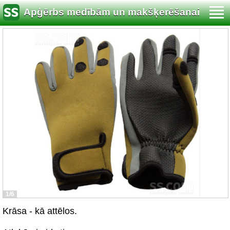
Apģērbs medībām un makšķerēšanai
1/6
Krāsa - kā attēlos.