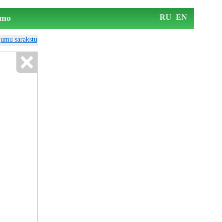
mo
RU
EN
ājumu sarakstu