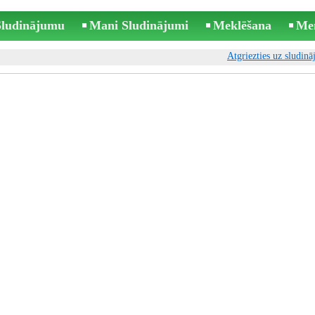
 Sludinājumu
Mani Sludinājumi
Meklēšana
Me
Atgriezties uz sludin