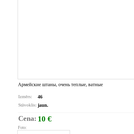
Армейские штаны, очень теплые, ватные
Izmērs:
46
Stāvoklis:
jaun.
Cena:
10 €
Foto: