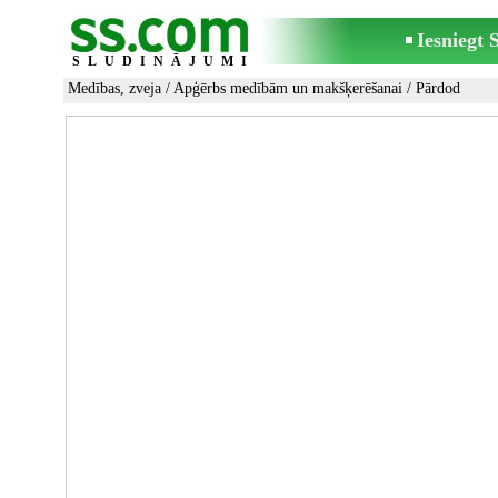
Iesniegt
SLUDINĀJUMI
Medības, zveja
/
Apģērbs medībām un makšķerēšanai
/ Pārdod