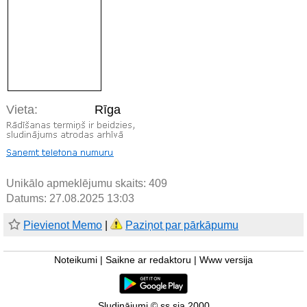
Vieta:
Rīga
Unikālo apmeklējumu skaits:
409
Datums: 27.08.2025 13:03
Pievienot Memo
|
Paziņot par pārkāpumu
Noteikumi
|
Saikne ar redaktoru
|
Www versija
Sludinājumi © ss sia 2000