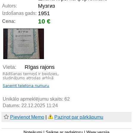
Музгиз
Autors:
1951
Izdošanas gads:
10 €
Cena:
Vieta:
Rīgas rajons
Unikālo apmeklējumu skaits:
62
Datums: 22.12.2025 11:24
Pievienot Memo
|
Paziņot par pārkāpumu
Noteikumi
|
Saikne ar redaktoru
|
Www versija