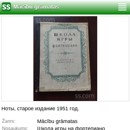
Mācību grāmatas
Ноты, старое издание 1951 год.
Mācību grāmatas
Žanrs:
Школа игры на фортепиано
Nosaukums: