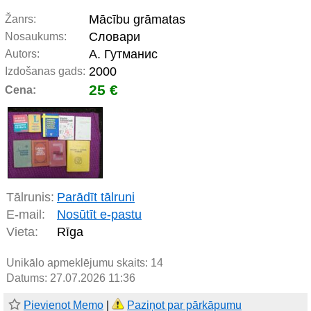
Mācību grāmatas
Žanrs:
Словари
Nosaukums:
А. Гутманис
Autors:
2000
Izdošanas gads:
25 €
Cena:
Tālrunis:
Parādīt tālruni
E-mail:
Nosūtīt e-pastu
Vieta:
Rīga
Unikālo apmeklējumu skaits:
14
Datums: 27.07.2026 11:36
Pievienot Memo
|
Paziņot par pārkāpumu