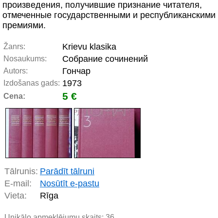
произведения, получившие признание читателя,
отмеченные государственными и республиканскими
премиями.
Krievu klasika
Žanrs:
Собрание сочинений
Nosaukums:
Гончар
Autors:
1973
Izdošanas gads:
5 €
Cena:
Tālrunis:
Parādīt tālruni
E-mail:
Nosūtīt e-pastu
Vieta:
Rīga
Unikālo apmeklējumu skaits:
36