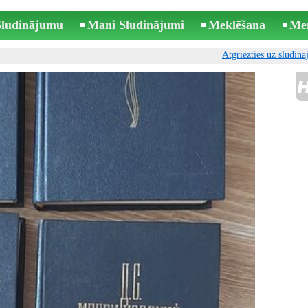
 Sludinājumu
Mani Sludinājumi
Meklēšana
Me
Atgriezties uz sludin