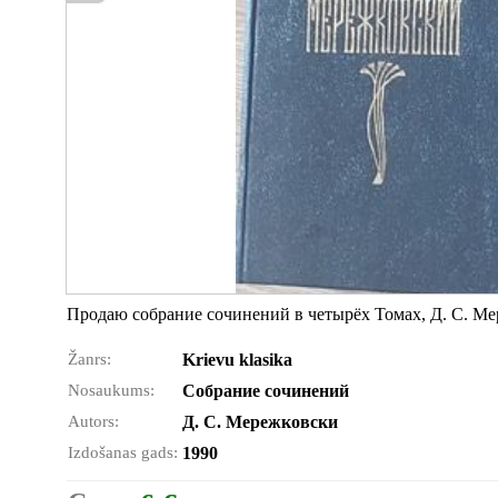
Продаю собрание сочинений в четырёх Томах, Д. С. М
Žanrs:
Krievu klasika
Nosaukums:
Собрание сочинений
Autors:
Д. С. Мережковски
Izdošanas gads:
1990