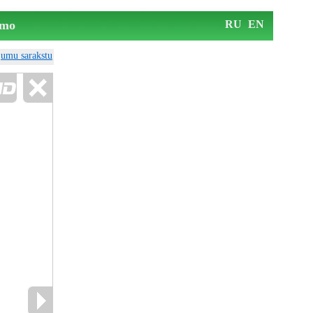
mo
RU
EN
ājumu sarakstu