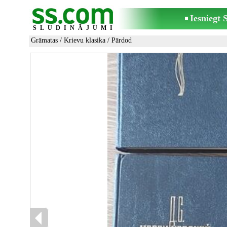
Iesniegt
SLUDINĀJUMI
Grāmatas
/
Krievu klasika
/ Pārdod