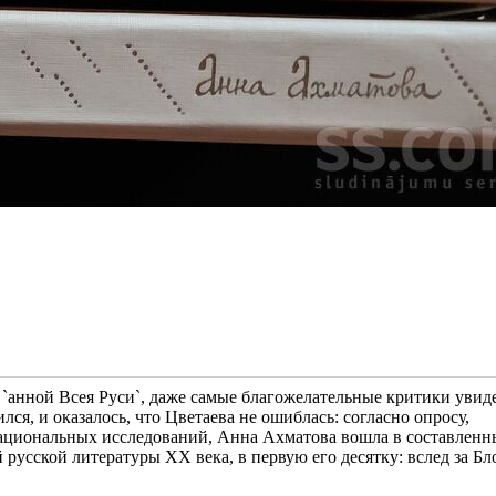
 `анной Всея Руси`, даже самые благожелательные критики увид
лся, и оказалось, что Цветаева не ошиблась: согласно опросу,
ациональных исследований, Анна Ахматова вошла в составлен
усской литературы XX века, в первую его десятку: вслед за Бл