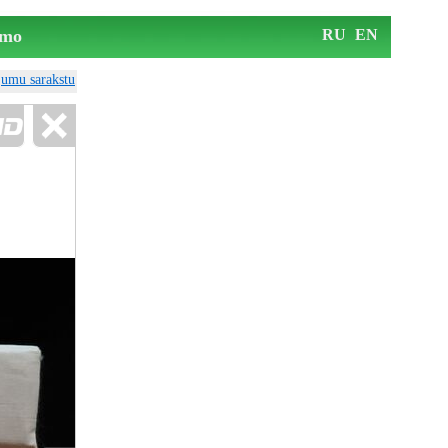
mo
RU
EN
ājumu sarakstu