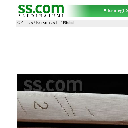
Iesniegt
SLUDINĀJUMI
Grāmatas
/
Krievu klasika
/ Pārdod