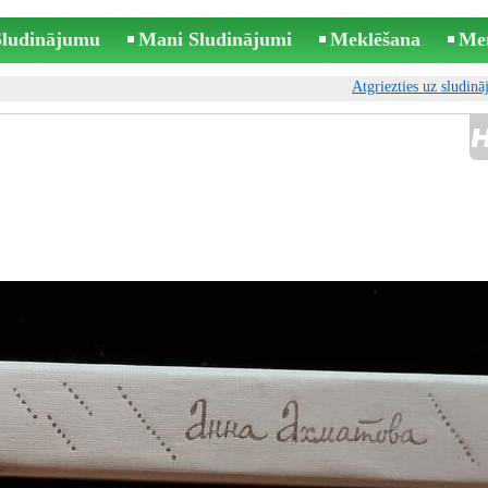
 Sludinājumu
Mani Sludinājumi
Meklēšana
Me
Atgriezties uz sludin