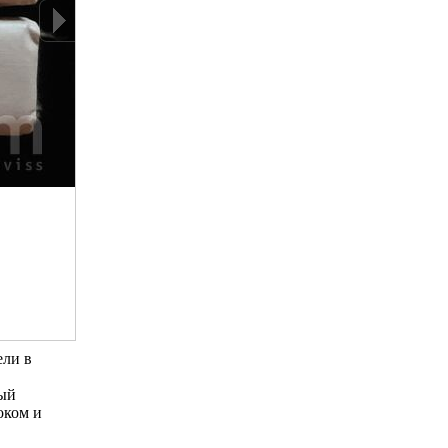
ели в
ный
оком и