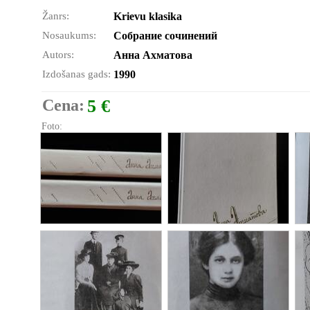
Žanrs:
Krievu klasika
Nosaukums:
Собрание сочинений
Autors:
Анна Ахматова
Izdošanas gads:
1990
Cena:
5 €
Foto: