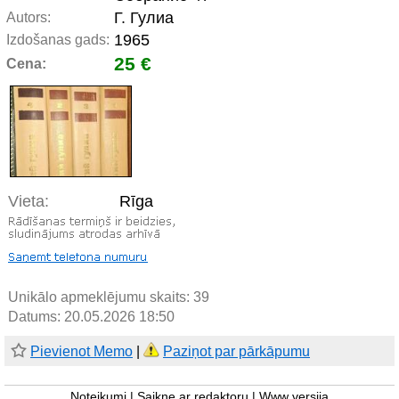
Г. Гулиа
Autors:
1965
Izdošanas gads:
25 €
Cena:
Vieta:
Rīga
Unikālo apmeklējumu skaits:
39
Datums: 20.05.2026 18:50
Pievienot Memo
|
Paziņot par pārkāpumu
Noteikumi
|
Saikne ar redaktoru
|
Www versija