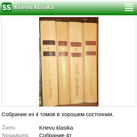
Krievu klasika
Собрание из 4 томов в хорошем состоянии.
Krievu klasika
Žanrs:
Собрание 4т
Nosaukums: