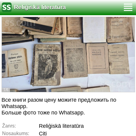
Reliģiskā literatūra
1/6
Все книги разом цену можите предложить по
Whatsapp.
Больше фото тоже по Whatsapp.
Reliģiskā literatūra
Žanrs:
Citi
Nosaukums: