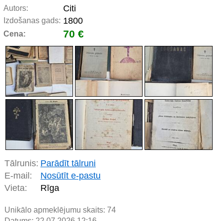
Citi
Autors:
1800
Izdošanas gads:
70 €
Cena:
Tālrunis:
Parādīt tālruni
E-mail:
Nosūtīt e-pastu
Vieta:
Rīga
Unikālo apmeklējumu skaits:
74
Datums: 22.07.2026 12:16