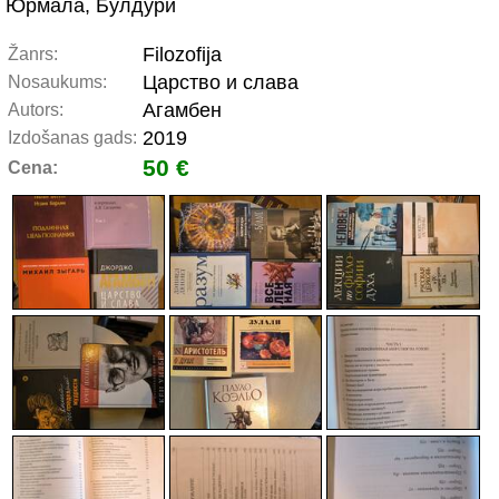
Юрмала, Булдури
Filozofija
Žanrs:
Царство и слава
Nosaukums:
Агамбен
Autors:
2019
Izdošanas gads:
50 €
Cena: