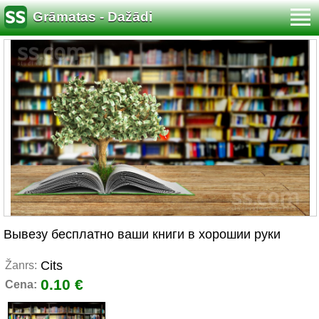
Grāmatas - Dažādi
Вывезу бесплатно ваши книги в хорошии руки
Cits
Žanrs:
0.10 €
Cena: