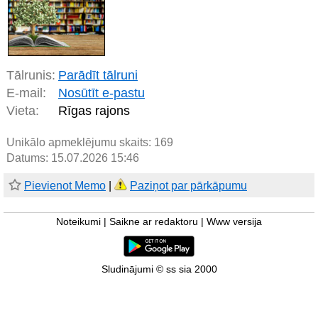
Tālrunis:
Parādīt tālruni
E-mail:
Nosūtīt e-pastu
Vieta:
Rīgas rajons
Unikālo apmeklējumu skaits:
169
Datums: 15.07.2026 15:46
Pievienot Memo
|
Paziņot par pārkāpumu
Noteikumi
|
Saikne ar redaktoru
|
Www versija
Sludinājumi © ss sia 2000