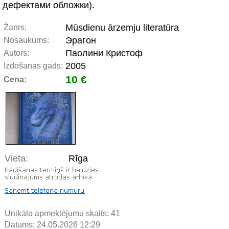
дефектами обложки).
Mūsdienu ārzemju literatūra
Žanrs:
Эрагон
Nosaukums:
Паолини Кристоф
Autors:
2005
Izdošanas gads:
10 €
Cena:
Vieta:
Rīga
Unikālo apmeklējumu skaits:
41
Datums: 24.05.2026 12:29