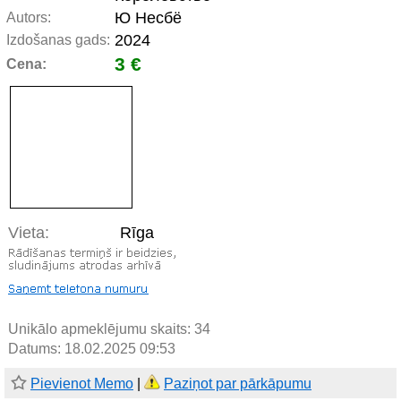
Ю Несбё
Autors:
2024
Izdošanas gads:
3 €
Cena:
Vieta:
Rīga
Unikālo apmeklējumu skaits:
34
Datums: 18.02.2025 09:53
Pievienot Memo
|
Paziņot par pārkāpumu