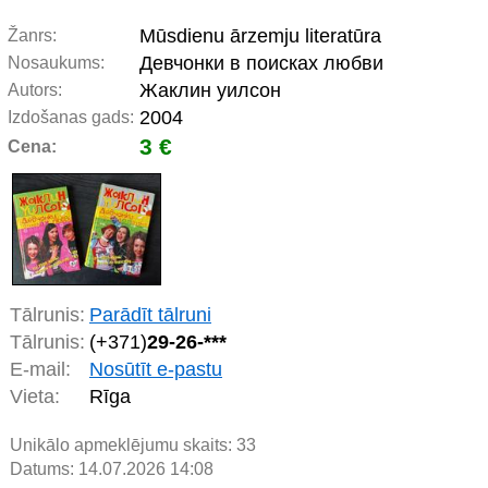
Mūsdienu ārzemju literatūra
Žanrs:
Девчонки в поисках любви
Nosaukums:
Жаклин уилсон
Autors:
2004
Izdošanas gads:
3 €
Cena:
Tālrunis:
Parādīt tālruni
Tālrunis:
(+371)
29-26-***
E-mail:
Nosūtīt e-pastu
Vieta:
Rīga
Unikālo apmeklējumu skaits:
33
Datums: 14.07.2026 14:08