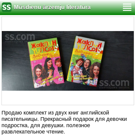
Mūsdienu ārzemju literatūra
Продаю комплект из двух книг английской
писательницы. Прекрасный подарок для девочки
подростка, для девушки. полезное
развлекательное чтение.