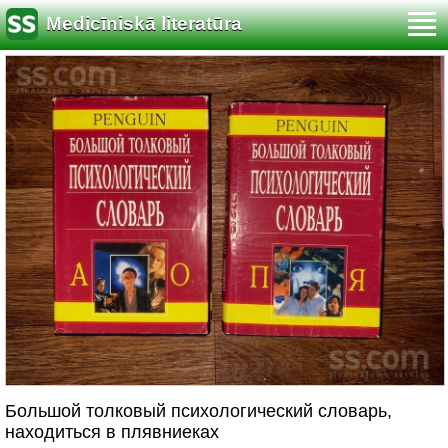
Medicīniskā literatūra
Большой толковый психологический словарь,
находиться в плявниеках