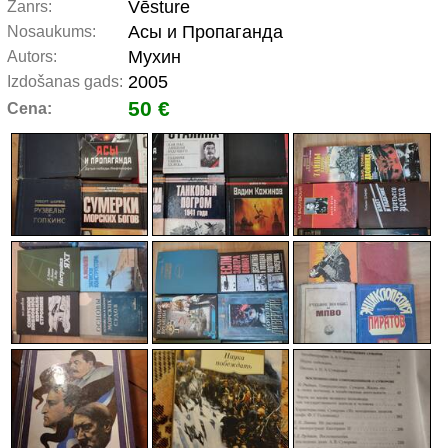
Vēsture
Žanrs:
Асы и Пропаганда
Nosaukums:
Мухин
Autors:
2005
Izdošanas gads:
50 €
Cena: