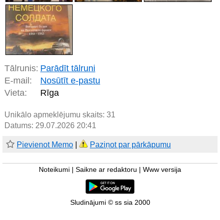
Tālrunis:
Parādīt tālruni
E-mail:
Nosūtīt e-pastu
Vieta:
Rīga
Unikālo apmeklējumu skaits:
31
Datums: 29.07.2026 20:41
Pievienot Memo
|
Paziņot par pārkāpumu
Noteikumi
|
Saikne ar redaktoru
|
Www versija
Sludinājumi © ss sia 2000