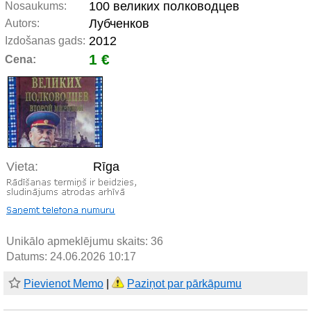
100 великих полководцев
Nosaukums:
Лубченков
Autors:
2012
Izdošanas gads:
1 €
Cena:
Vieta:
Rīga
Unikālo apmeklējumu skaits:
36
Datums: 24.06.2026 10:17
Pievienot Memo
|
Paziņot par pārkāpumu