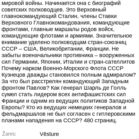
мировой войны. Начинается она с биографий
советских полководцев. Это Верховный
главнокомандующий Сталин, члены Ставки
Верховного Главнокомандования, командующие
фронтами, главные маршалы родов войск,
командующие флотами и армиями. Значительное
внимание уделено полководцам стран-союзниц
СССР – США, Великобритании, Франции. Не
забыты военачальники противника – вооруженных
сил Германии, Японии, Италии и стран-сателлитов
Почему нарком Военно-Морского Флота СССР
Кузнецов дважды становился полным адмиралом?
За что был расстрелян командующий Западным
фронтом Павлов? Как генерал Шарль де Голль
сумел стать лидером всех антифашистских сил
Франции и одним из ведущих политиков Западной
Европы? Кто из ведущих немецких генералов и
фельдмаршалов не был согласен с гитлеровскими
планами нападения на СССР? 480 страниц.
Vēsture
Žanrs: