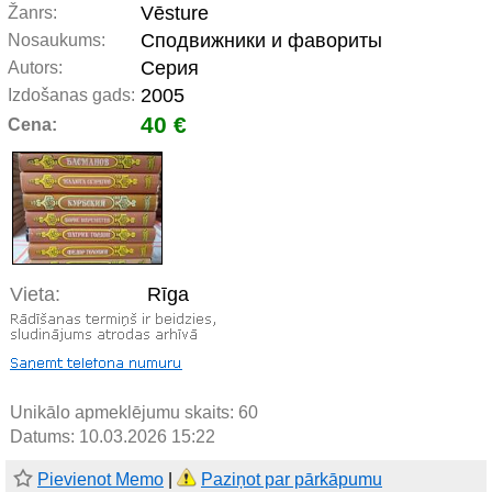
Vēsture
Žanrs:
Сподвижники и фавориты
Nosaukums:
Серия
Autors:
2005
Izdošanas gads:
40 €
Cena:
Vieta:
Rīga
Unikālo apmeklējumu skaits:
60
Datums: 10.03.2026 15:22
Pievienot Memo
|
Paziņot par pārkāpumu