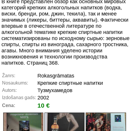
В книге представлен обзор как основных мировых
категорий крепких алкогольных напитков (водка,
виски, бренди, ром, джин, текила), так и менее
значимых (ликеры, биттеры, аквавиты). Фактически
впервые в отечественной литературе по
алкогольной тематике крепкие спиртные напитки
систематизированы по исходному сырью: зерновые
спирты, спирты из винограда, сахарного тростника,
агавы. Много внимания уделено истории
возникновения и технологии производства
напитков. Страниц 368.
Rokasgrāmatas
Žanrs:
Крепкие спиртные напитки
Nosaukums:
Тузмухамедов
Autors:
2002
Izdošanas gads:
10 €
Cena: