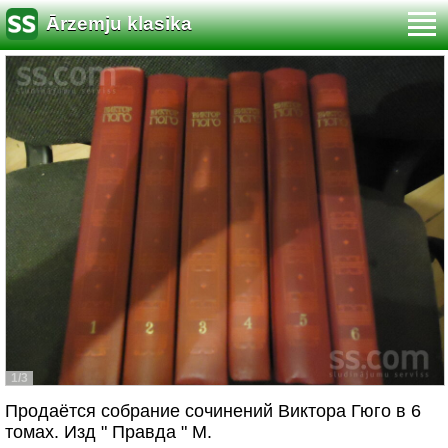
Ārzemju klasika
1/3
Продаётся собрание сочинений Виктора Гюго в 6
томах. Изд " Правда " М.