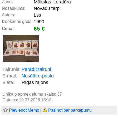
Mākslas literatūra
Žanrs:
Novadu tērpi
Nosaukums:
Lss
Autors:
1990
Izdošanas gads:
65 €
Cena:
Tālrunis:
Parādīt tālruni
E-mail:
Nosūtīt e-pastu
Vieta:
Rīgas rajons
Unikālo apmeklējumu skaits:
37
Datums: 19.07.2026 18:18
Pievienot Memo
|
Paziņot par pārkāpumu