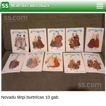
Mākslas literatūra
Novadu tērpi burtnīcas 10 gab.