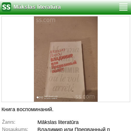
Mākslas literatūra
Книга воспоминаний.
Mākslas literatūra
Žanrs:
Владимир или Прерванный п
Nosaukums: