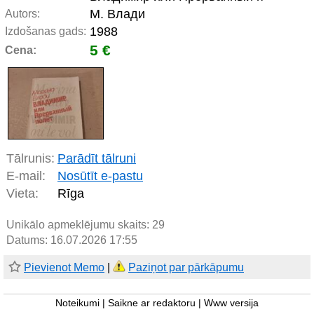
М. Влади
Autors:
1988
Izdošanas gads:
5 €
Cena:
Tālrunis:
Parādīt tālruni
E-mail:
Nosūtīt e-pastu
Vieta:
Rīga
Unikālo apmeklējumu skaits:
29
Datums: 16.07.2026 17:55
Pievienot Memo
|
Paziņot par pārkāpumu
Noteikumi
|
Saikne ar redaktoru
|
Www versija