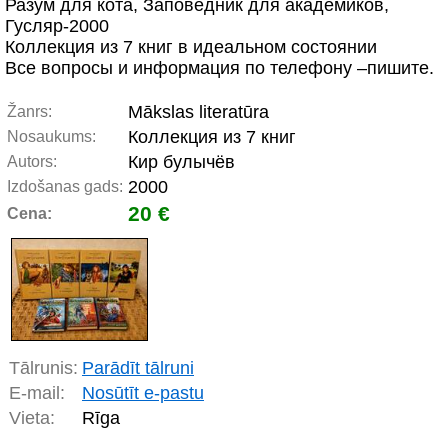
Разум для кота, Заповедник для академиков,
Гусляр-2000
Коллекция из 7 книг в идеальном состоянии
Все вопросы и информация по телефону –пишите.
Mākslas literatūra
Žanrs:
Коллекция из 7 книг
Nosaukums:
Кир булычёв
Autors:
2000
Izdošanas gads:
20 €
Cena:
Tālrunis:
Parādīt tālruni
E-mail:
Nosūtīt e-pastu
Vieta:
Rīga