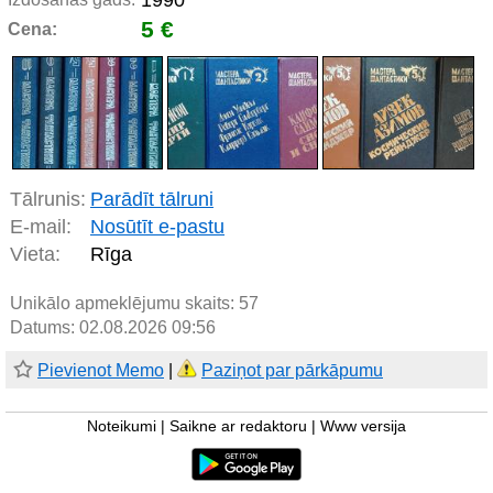
1990
5 €
Cena:
Tālrunis:
Parādīt tālruni
E-mail:
Nosūtīt e-pastu
Vieta:
Rīga
Unikālo apmeklējumu skaits:
57
Datums: 02.08.2026 09:56
Pievienot Memo
|
Paziņot par pārkāpumu
Noteikumi
|
Saikne ar redaktoru
|
Www versija