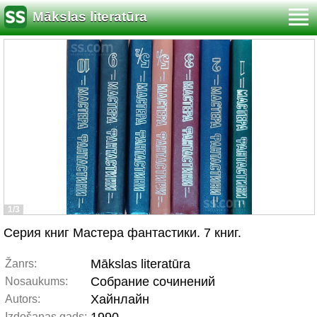
Mākslas literatūra
1/3
Серия книг Мастера фантастики. 7 книг.
Mākslas literatūra
Žanrs:
Собрание сочинений
Nosaukums:
Хайнлайн
Autors:
Izdošanas gads: