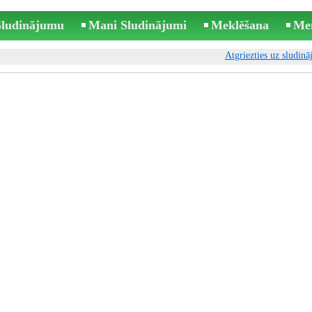
 Sludinājumu
Mani Sludinājumi
Meklēšana
Me
Atgriezties uz sludin