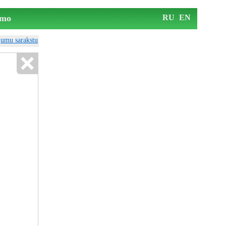
mo
RU
EN
ājumu sarakstu