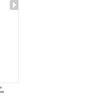
ое
 не