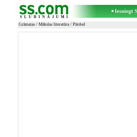
Iesniegt
SLUDINĀJUMI
Grāmatas
/
Mākslas literatūra
/ Pārdod