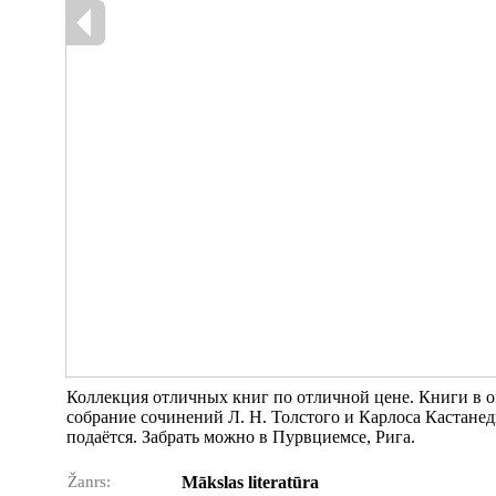
Коллекция отличных книг по отличной цене. Книги в о
собрание сочинений Л. Н. Толстого и Карлоса Кастанед
подаётся. Забрать можно в Пурвциемсе, Рига.
Žanrs:
Mākslas literatūra