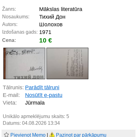
Mākslas literatūra
Žanrs:
Тихий Дон
Nosaukums:
Шолохов
Autors:
1971
Izdošanas gads:
10 €
Cena:
Tālrunis:
Parādīt tālruni
E-mail:
Nosūtīt e-pastu
Vieta:
Jūrmala
Unikālo apmeklējumu skaits:
5
Datums: 04.08.2026 13:34
Pievienot Memo
|
Paziņot par pārkāpumu