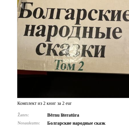
Комплект из 2 книг за 2 eur
Žanrs:
Bērnu literatūra
Nosaukums:
Болгарские народные сказк