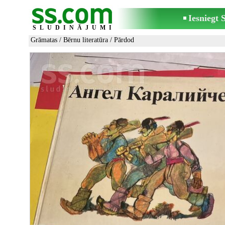
Iesniegt
SLUDINĀJUMI
Grāmatas
/
Bērnu literatūra
/ Pārdod