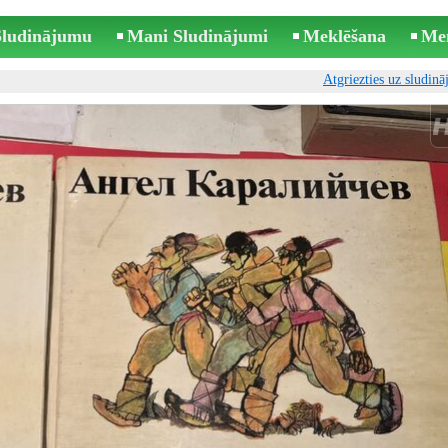
 Sludinājumu
Mani Sludinājumi
Meklēšana
Me
Atgriezties uz sludin