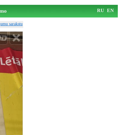
mo
RU
EN
ājumu sarakstu