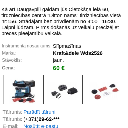
Kā arī Daugavpilī gaidām jūs Cietokšņa ielā 60,
tirdzniecības centrā "Ditton nams" tirdzniecības vietā
nr:156. Strādājam bez brīvdienām no 9:00 - 16:30.
Laipni lūdzam. Pirms došanās uz veikalu precizējiet
preces pieejamību veikalā.
Slīpmašīnas
Instrumenta nosaukums:
Kraft&dele Wds2526
Marka:
jaun.
Stāvoklis:
60 €
Cena:
Tālrunis:
Parādīt tālruni
Tālrunis:
(+371)
29-62-***
E-mail:
Nosūtīt e-pastu