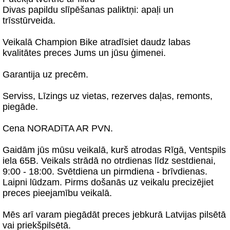
Divas papildu slīpēšanas paliktņi: apaļi un
trīsstūrveida.
Veikalā Champion Bike atradīsiet daudz labas
kvalitātes preces Jums un jūsu ģimenei.
Garantija uz precēm.
Serviss, Līzings uz vietas, rezerves daļas, remonts,
piegāde.
Cena NORADīTA AR PVN.
Gaidām jūs mūsu veikalā, kurš atrodas Rīgā, Ventspils
iela 65B. Veikals strādā no otrdienas līdz sestdienai,
9:00 - 18:00. Svētdiena un pirmdiena - brīvdienas.
Laipni lūdzam. Pirms došanās uz veikalu precizējiet
preces pieejamību veikalā.
Mēs arī varam piegādāt preces jebkurā Latvijas pilsētā
vai priekšpilsētā.