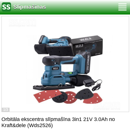
Slīpmašīnas
1/3
Orbitāla ekscentra slīpmašīna 3in1 21V 3.0Ah no
Kraft&dele (Wds2526)