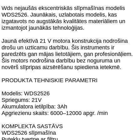
Wds nejaušās ekscentriskās slīpmašīnas modelis
WDS2526. Jaunākais, uzlabotais modelis, kas
izgatavots no augstākās kvalitātes materiāliem un
izmantojot jaunākās tehnoloģijas.
Jaunā efektīvā 21 V motora konstrukcija nodrošina
drošu un uzticamu darbību. Šis instruments ir
paredzēts gan mājas lietotājiem, gan profesionāļiem.
Šis motors nodrošina darbību bez noguruma un
novērš slīpripas aizsērēšanu spiediena ietekmē.
PRODUKTA TEHNISKIE PARAMETRI
Modelis: WDS2526
Spriegums: 21V
Akumulatora ietilpība: 3Ah
Apgriezienu skaits: 6000–12000 apgr. /min
KOMPLEKTA SASTĀVS
WDS2526 slīpmašīna
Putekļu tvertne ar filtru