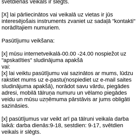
svētdienās veikals ir slēgts.
[X] lai pārliecinātos vai veikalā uz vietas ir jūs
interesējošais instruments zvaniet uz sadaļā "kontakti"
norādītajiem numuriem.
Pasūtījumu veikšana:
[x] mūsu internetveikalā-00.00 -24.00 nospiežot uz
"apskatīties" sludinājuma apakšā
vai:
[x] lai veiktu pasūtījumu vai sazinātos ar mums, lūdzu
rakstiet mums uz e-pastu(nospiediet uz e-mail saites
sludinājuma apakšā), norādot savu vārdu, piegādes
adresi, mobilā tālruņa numuru un vēlamo piegādes
veidu un mūsu uzņēmuma pārstāvis ar jums obligāti
sazināsies.
[x] pasūtījumus var veikt arī pa tālruni veikala darba
laikā: darba dienās:9-18, sestdien: 9-17, svētdien
veikals ir slēgts.