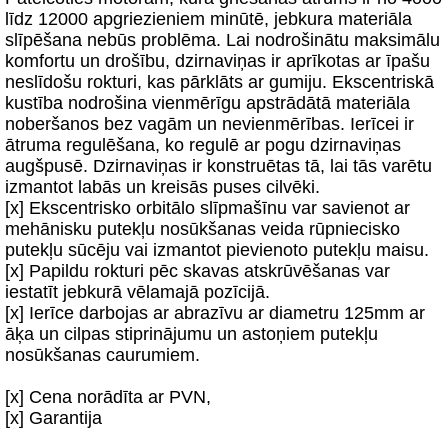
līdz 12000 apgriezieniem minūtē, jebkura materiāla
slīpēšana nebūs problēma. Lai nodrošinātu maksimālu
komfortu un drošību, dzirnaviņas ir aprīkotas ar īpašu
neslīdošu rokturi, kas pārklāts ar gumiju. Ekscentriskā
kustība nodrošina vienmērīgu apstrādātā materiāla
noberšanos bez vagām un nevienmērības. Ierīcei ir
ātruma regulēšana, ko regulē ar pogu dzirnaviņas
augšpusē. Dzirnaviņas ir konstruētas tā, lai tās varētu
izmantot labās un kreisās puses cilvēki.
[x] Ekscentrisko orbitālo slīpmašīnu var savienot ar
mehānisku putekļu nosūkšanas veida rūpniecisko
putekļu sūcēju vai izmantot pievienoto putekļu maisu.
[x] Papildu rokturi pēc skavas atskrūvēšanas var
iestatīt jebkurā vēlamajā pozīcijā.
[x] Ierīce darbojas ar abrazīvu ar diametru 125mm ar
āķa un cilpas stiprinājumu un astoņiem putekļu
nosūkšanas caurumiem.
[x] Cena norādīta ar PVN,
[x] Garantija