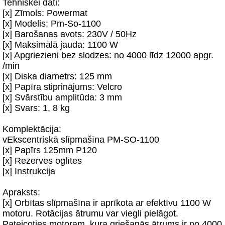
Tehniskei dati:
[x] Zīmols: Powermat
[x] Modelis: Pm-So-1100
[x] Barošanas avots: 230V / 50Hz
[x] Maksimālā jauda: 1100 W
[x] Apgriezieni bez slodzes: no 4000 līdz 12000 apgr.
/min
[x] Diska diametrs: 125 mm
[x] Papīra stiprinājums: Velcro
[x] Svārstību amplitūda: 3 mm
[x] Svars: 1, 8 kg
Komplektācija:
vEkscentriskā slīpmašīna PM-SO-1100
[x] Papīrs 125mm P120
[x] Rezerves oglītes
[x] Instrukcija
Apraksts:
[x] Orbītas slīpmašīna ir aprīkota ar efektīvu 1100 W
motoru. Rotācijas ātrumu var viegli pielāgot.
Pateicoties motoram, kura griešanās ātrums ir no 4000