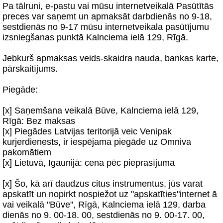
Pa tālruni, e-pastu vai mūsu internetveikalā Pasūtītās
preces var saņemt un apmaksāt darbdienās no 9-18,
sestdienās no 9-17 mūsu internetveikala pasūtījumu
izsniegšanas punktā Kalnciema ielā 129, Rīgā.
Jebkurš apmaksas veids-skaidra nauda, bankas karte,
pārskaitījums.
Piegāde:
[x] Saņemšana veikalā Būve, Kalnciema ielā 129,
Rīgā: Bez maksas
[x] Piegādes Latvijas teritorijā veic Venipak
kurjerdienests, ir iespējama piegāde uz Omniva
pakomātiem
[x] Lietuvā, Igaunijā: cena pēc pieprasījuma
[x] Šo, kā arī daudzus citus instrumentus, jūs varat
apskatīt un nopirkt nospiežot uz "apskatīties"internet ā
vai veikalā "Būve", Rīgā, Kalnciema ielā 129, darba
dienās no 9. 00-18. 00, sestdienās no 9. 00-17. 00,