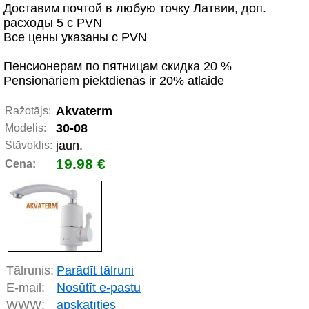
Доставим почтой в любую точку Латвии, доп.
расходы 5 с PVN
Все цены указаны с PVN
Пенсионерам по пятницам скидка 20 %
Pensionāriem piektdienās ir 20% atlaide
Akvaterm
Ražotājs:
30-08
Modelis:
jaun.
Stāvoklis:
19.98 €
Cena:
Tālrunis:
Parādīt tālruni
E-mail:
Nosūtīt e-pastu
WWW:
apskatīties