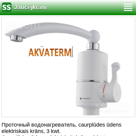
Jaucējkrāni
Проточный водонагреватель, сaurplūdes ūdens
elektriskais krāns, 3 kwt.