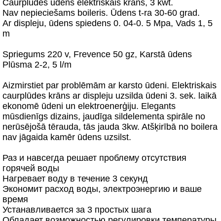
Caurplūdes ūdens elektriskais krāns, 3 kwt.
Nav nepieciešams boileris. Ūdens t-ra 30-60 grad.
Ar displeju, ūdens spiedens 0. 04-0. 5 Mpa, Vads 1, 5
m
Spriegums 220 v, Frevence 50 gz, Karstā ūdens
Plūsma 2-2, 5 l/m
Aizmirstiet par problēmām ar karsto ūdeni. Elektriskais
caurplūdes krāns ar displeju uzsilda ūdeni 3. sek. laikā
ekonomē ūdeni un elektroenerģiju. Elegants
mūsdienīgs dizains, jaudīga sildelementa spirāle no
nerūsējošā tērauda, tās jauda 3kw. Atšķirībā no boilera
nav jāgaida kamēr ūdens uzsilst.
Раз и навсегда решает проблему отсутствия
горячей воды
Нагревает воду в течение 3 секунд
Экономит расход воды, электроэнергию и ваше
время
Устанавливается за 3 простых шага
Обладает возможностью регулировки температуры