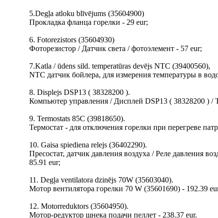
5.Degļa atloku blīvējums (35604900)
Прокладка фланца горелки - 29 eur;
6. Fotorezistors (35604930)
Фоторезистор / Датчик света / фотоэлемент - 57 eur;
7.Katla / ūdens sild. temperatūras devējs NTC (39400560),
NTC датчик бойлера, для измерения температуры в водон
8. Displejs DSP13 ( 38328200 ).
Компьютер управления / Дисплей DSP13 ( 38328200 ) / Та
9. Termostats 85С (39818650).
Термостат - для отключения горелки при перегреве патру
10. Gaisa spiediena relejs (36402290).
Пресостат, датчик давления воздуха / Реле давления воз
85.91 eur;
11. Degļa ventilatora dzinējs 70W (35603040).
Мотор вентилятора горелки 70 W (35601690) - 192.39 eur
12. Motorreduktors (35604950).
Мотор-редуктор шнека подачи пеллет - 238.37 eur.