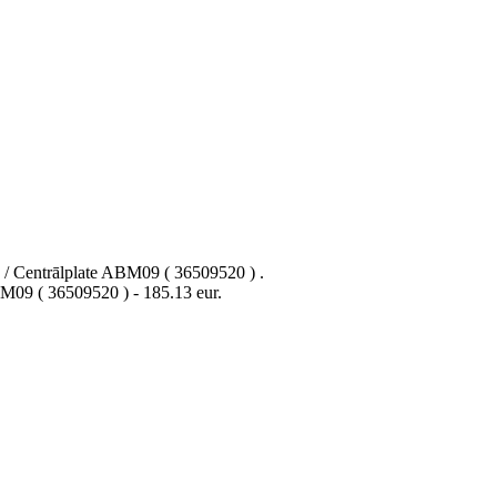
/ Сentrālplate ABM09 ( 36509520 ) .
9 ( 36509520 ) - 185.13 eur.