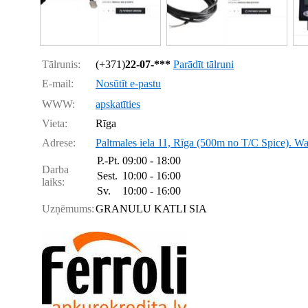
Tālrunis:
(+371)
22-07-***
Parādīt tālruni
E-mail:
Nosūtīt e-pastu
WWW:
apskatīties
Vieta:
Rīga
Adrese:
Paltmales iela 11, Rīga (500m no T/C Spice). Wa
P.-Pt.
09:00 - 18:00
Darba
Sest.
10:00 - 16:00
laiks:
Sv.
10:00 - 16:00
Uzņēmums:
GRANULU KATLI SIA