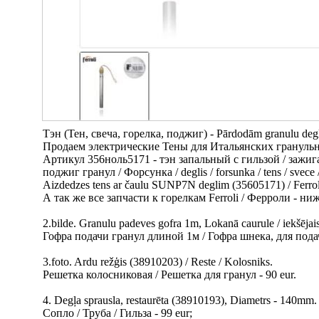
Тэн (Тен, свеча, горелка, поджиг) - Pārdodām granulu degļu
Продаем электрические Тены для Итальянских гранульны
Артикул 356ноль5171 - тэн запальный с гильзой / зажиг
поджиг гранул / Форсунка / deglis / forsunka / tens / svece /
Aizdedzes tens ar čaulu SUNP7N deglim (35605171) / Fer
А так же все запчасти к горелкам Ferroli / Ферроли - н
2.bilde. Granulu padeves gofra 1m, Lokanā caurule / iekšēj
Гофра подачи гранул длиной 1м / Гофра шнека, для подач
3.foto. Ardu režģis (38910203) / Reste / Kolosniks.
Решетка колосниковая / Решетка для гранул - 90 eur.
4. Degļa sprausla, restaurēta (38910193), Diametrs - 140mm.
Сопло / Труба / Гильза - 99 eur;