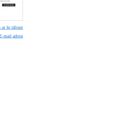
 ar šo tālruni
 E-mail adresi