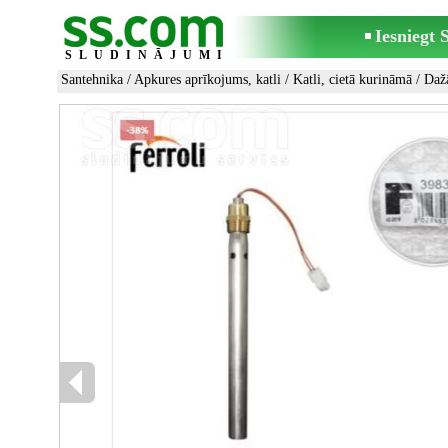
Iesniegt
SLUDINĀJUMI
Santehnika
/
Apkures aprīkojums, katli
/
Katli, cietā kurināmā
/ Daž