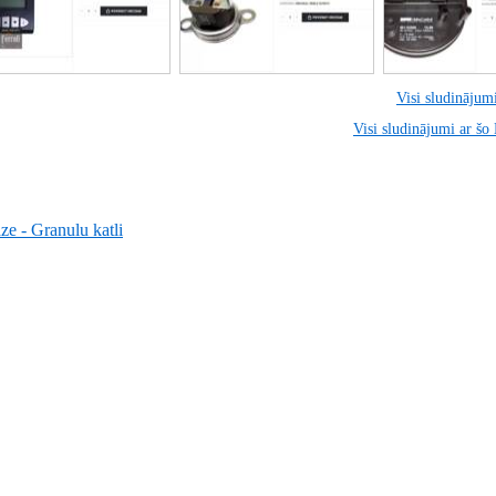
Visi sludinājumi
Visi sludinājumi ar šo
ze - Granulu katli