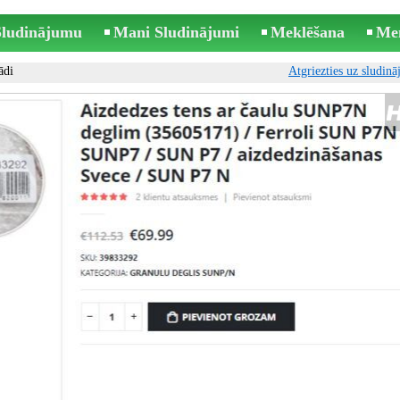
 Sludinājumu
Mani Sludinājumi
Meklēšana
Me
ādi
Atgriezties uz sludin