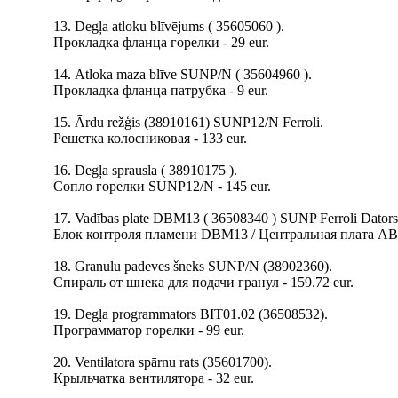
13. Degļa atloku blīvējums ( 35605060 ).
Прокладка фланца горелки - 29 eur.
14. Аtloka maza blīve SUNP/N ( 35604960 ).
Прокладка фланца патрубка - 9 eur.
15. Ārdu režģis (38910161) SUNP12/N Ferroli.
Решетка колосниковая - 133 eur.
16. Degļa sprausla ( 38910175 ).
Сопло горелки SUNP12/N - 145 eur.
17. Vadības plate DBM13 ( 36508340 ) SUNP Ferroli Dators 
Блок контроля пламени DBM13 / Центральная плата ABM0
18. Granulu padeves šneks SUNP/N (38902360).
Спираль от шнека для подачи гранул - 159.72 eur.
19. Degļa programmators BIT01.02 (36508532).
Программатор горелки - 99 eur.
20. Ventilatora spārnu rats (35601700).
Крыльчатка вентилятора - 32 eur.