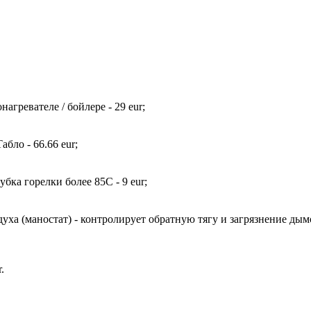
агревателе / бойлере - 29 eur;
бло - 66.66 eur;
бка горелки более 85С - 9 eur;
духа (маностат) - контролирует обратную тягу и загрязнение дым
.