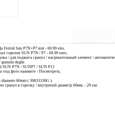
 Ferroli Sun P7N+P7 teni - 69.99 eiro.
х горелок SUN P7N / P7 - 69.99 euro.
алка / для поджига гранул / нагревательный элемент / автоматич
 granulu deglis
roli SUN P7N / SUNP7 / SUN P12
иже под фото нажмите - Посмотреть.
ais diametrs 60mm ( 39833330G ).
и гранул в горелку / внутрений диаметр 60мм. - 29 eur.