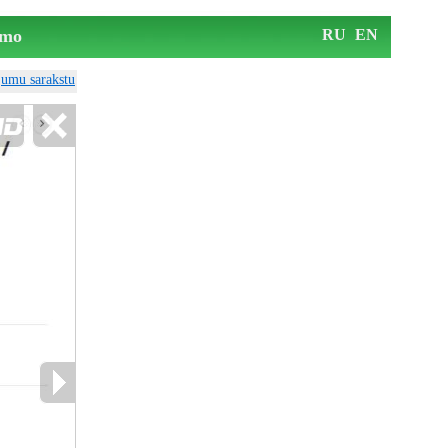
mo
RU
EN
ājumu sarakstu