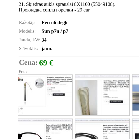
21. Šķiedras aukla sprauslai 8X1100 (55049108).
Прокладка сопла горелки - 29 eur.
Ražotājs:
Ferroli degļi
Modelis:
Sun p7n / p7
Jauda, kW:
34
Stāvoklis:
jaun.
Cena:
69 €
Foto: