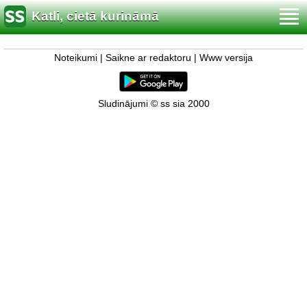
Katli, cietā kurināmā
Noteikumi
|
Saikne ar redaktoru
|
Www versija
Sludinājumi © ss sia 2000