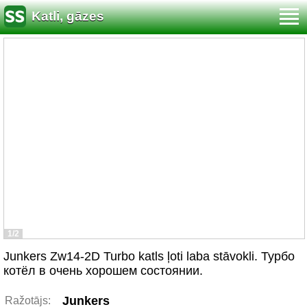
Katli, gāzes
1/2
Junkers Zw14-2D Turbo katls ļoti laba stāvokli. Турбо
котёл в очень хорошем состоянии.
Junkers
Ražotājs: