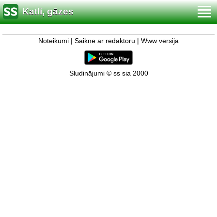
Katli, gāzes
Noteikumi
|
Saikne ar redaktoru
|
Www versija
Sludinājumi © ss sia 2000