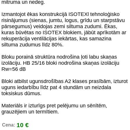
mitruma un nedeg.
Izmantojot ēkas konstrukcijā ISOTEXl tehnoloģisko
risinājumus (sienas, jumtu, logus, grīdu un starpstāvu
pārsegumus) veidojas zemi siltuma zudumi. Ēkas,
kuras būvētas no ISOTEX blokiem, jābūt aprīkotām ar
rekuperācija ventilācijas iekārtas, kas samazina
siltuma zudumus līdz 80%.
Bloku porainā struktūra nodrošina ļoti labu skaņas
izolāciju. HB 25/16 bloki nodrošina skaņas izolāciju
Rw=56 dB
Bloki atbilst ugunsdrošības A2 klases prasībām, izturot
uguns iedarbību līdz pat 4 stundām un neizdala
toksiskus dūmus.
Materiāls ir izturīgs pret pelējumu un sēnītēm,
grauzējiem un termītiem.
10 €
Cena: