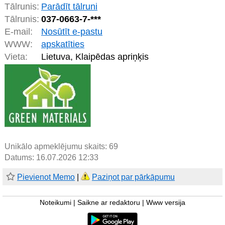
Tālrunis:
Parādīt tālruni
Tālrunis:
037-
0663-7-***
E-mail:
Nosūtīt e-pastu
WWW:
apskatīties
Vieta:
Lietuva, Klaipēdas apriņķis
Unikālo apmeklējumu skaits:
69
Datums: 16.07.2026 12:33
Pievienot Memo
|
Paziņot par pārkāpumu
Noteikumi
|
Saikne ar redaktoru
|
Www versija