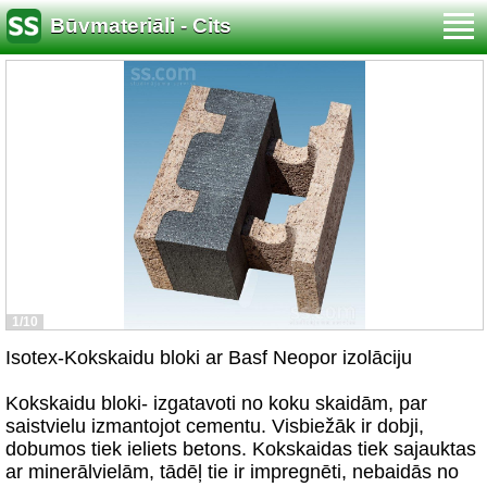
Būvmateriāli - Cits
1/10
Isotex-Kokskaidu bloki ar Basf Neopor izolāciju
Kokskaidu bloki- izgatavoti no koku skaidām, par
saistvielu izmantojot cementu. Visbiežāk ir dobji,
dobumos tiek ieliets betons. Kokskaidas tiek sajauktas
ar minerālvielām, tādēļ tie ir impregnēti, nebaidās no