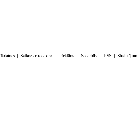
īkdatnes
|
Saikne ar redaktoru
|
Reklāma
|
Sadarbība
|
RSS
| Sludinājumi