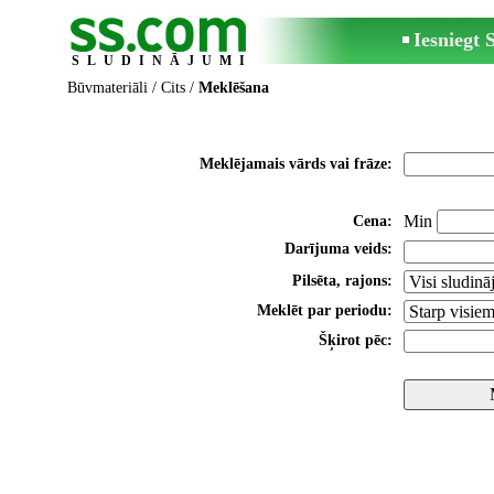
Iesniegt
SLUDINĀJUMI
Būvmateriāli
/
Cits
/
Meklēšana
Meklējamais vārds vai frāze:
Min
Cena:
Darījuma veids:
Pilsēta, rajons:
Meklēt par periodu:
Šķirot pēc: