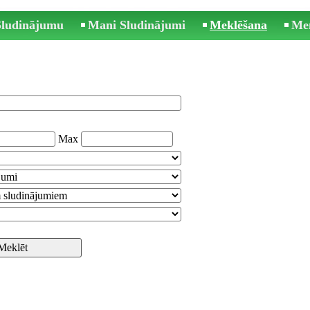
 Sludinājumu
Mani Sludinājumi
Meklēšana
Me
Max