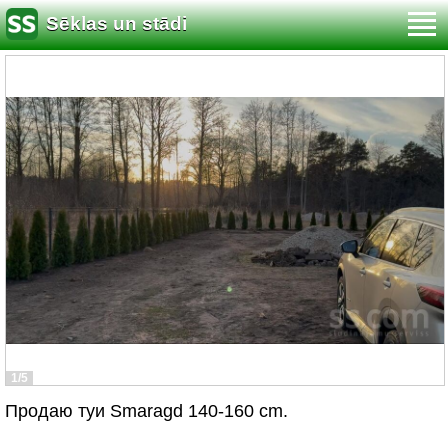
Sēklas un stādi
1/5
Продаю туи Smaragd 140-160 cm.