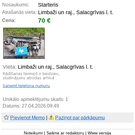
Starteris
Nosaukums:
Limbaži un raj., Salacgrīvas l. t.
Atrašanās vieta:
70 €
Cena:
Vieta:
Limbaži un raj., Salacgrīvas l. t.
Unikālo apmeklējumu skaits:
1
Datums: 27.04.2026 09:49
Pievienot Memo
|
Paziņot par pārkāpumu
Noteikumi
|
Saikne ar redaktoru
|
Www versija