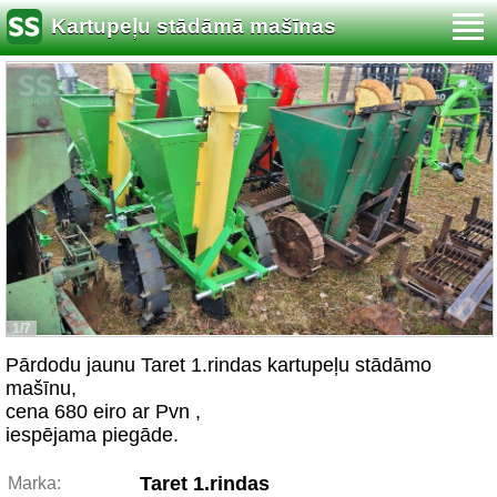
Kartupeļu stādāmā mašīnas
1/7
Pārdodu jaunu Taret 1.rindas kartupeļu stādāmo
mašīnu,
cena 680 eiro ar Pvn ,
iespējama piegāde.
Taret 1.rindas
Marka: