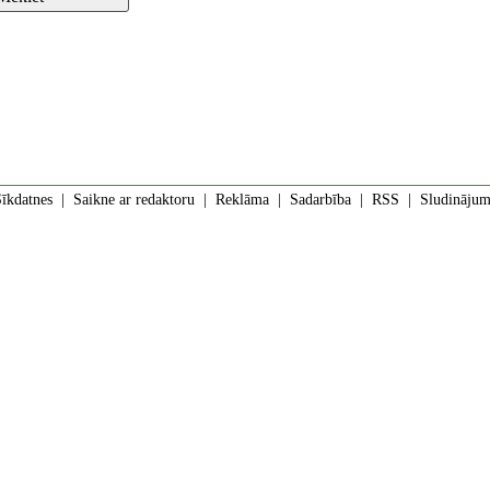
īkdatnes
|
Saikne ar redaktoru
|
Reklāma
|
Sadarbība
|
RSS
| Sludinājumi