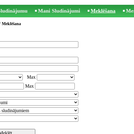
 Sludinājumu
Mani Sludinājumi
Meklēšana
Me
/
Meklēšana
Max
Max