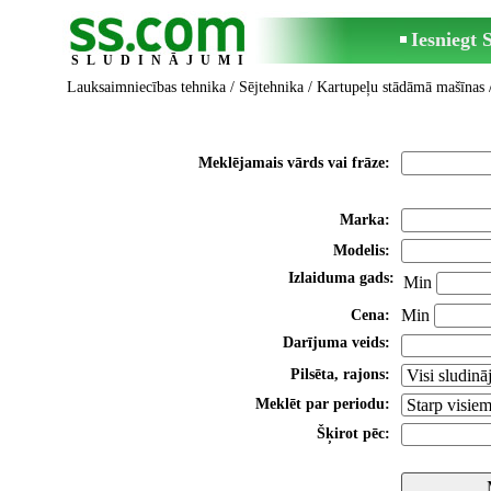
Iesniegt
SLUDINĀJUMI
Lauksaimniecības tehnika
/
Sējtehnika
/
Kartupeļu stādāmā mašīnas
Meklējamais vārds vai frāze:
Marka:
Modelis:
Izlaiduma gads:
Min
Min
Cena:
Darījuma veids:
Pilsēta, rajons:
Meklēt par periodu:
Šķirot pēc: