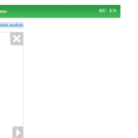
mo
RU
EN
ājumu sarakstu