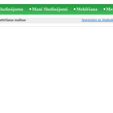
 Sludinājumu
Mani Sludinājumi
Meklēšana
Me
ttīrīšanas mašīnas
Atgriezties uz sludin