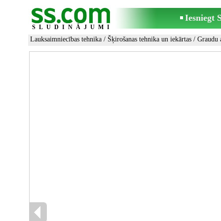
Iesniegt
SLUDINĀJUMI
Lauksaimniecības tehnika
/
Šķirošanas tehnika un iekārtas
/
Graudu a