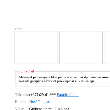
Foto:
Uzmanību!
Maksājiet pārdevējiem tikai pēc preces vai pakalpojuma saņemšan
Nekādā gadījumā neveiciet priekšapmaksu - arī daļēju
Tālrunis:
(+371)
29-41-***
Parādīt tālruni
E-mail:
Nosūtīt e-pastu
Vieta:
Gulbene un raj., Līgo pag.