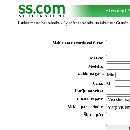
Iesniegt
SLUDINĀJUMI
Lauksaimniecības tehnika
/
Šķirošanas tehnika un iekārtas
/
Graudu a
Meklējamais vārds vai frāze:
Marka:
Modelis:
Izlaiduma gads:
Min
Min
Cena:
Darījuma veids:
Pilsēta, rajons:
Meklēt par periodu:
Šķirot pēc: