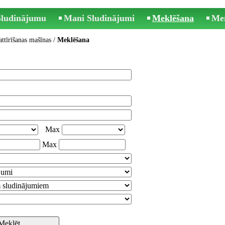
 Sludinājumu
Mani Sludinājumi
Meklēšana
Me
ttīrīšanas mašīnas
/
Meklēšana
Max
Max