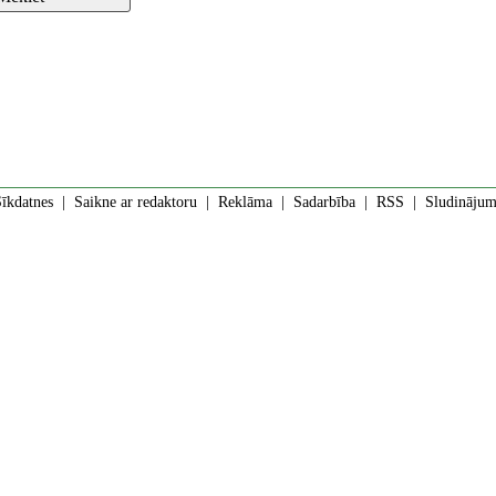
īkdatnes
|
Saikne ar redaktoru
|
Reklāma
|
Sadarbība
|
RSS
| Sludinājumi