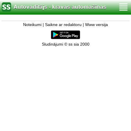
Autovadītājs - kravas automašīnas
Noteikumi
|
Saikne ar redaktoru
|
Www versija
Sludinājumi © ss sia 2000