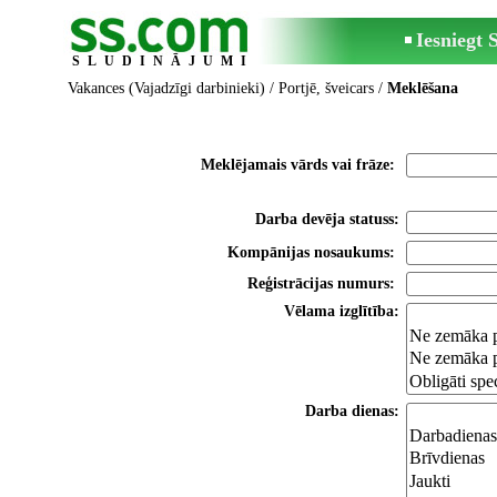
Iesniegt
SLUDINĀJUMI
Vakances (Vajadzīgi darbinieki)
/
Portjē, šveicars
/
Meklēšana
Meklējamais vārds vai frāze:
Darba devēja statuss:
Kompānijas nosaukums:
Reģistrācijas numurs:
Vēlama izglītība:
Darba dienas: