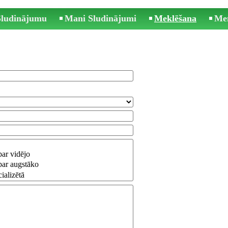
 Sludinājumu
Mani Sludinājumi
Meklēšana
Me