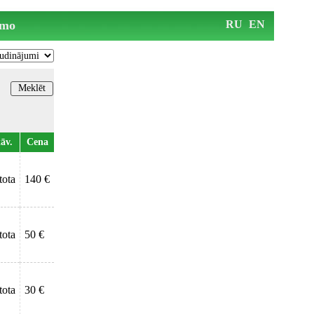
mo
RU
EN
āv.
Cena
etota
140 €
etota
50 €
etota
30 €