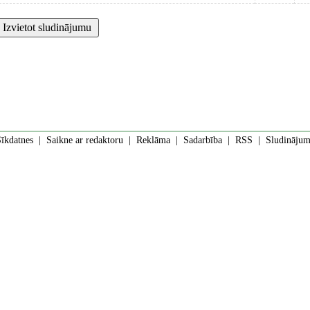
īkdatnes
|
Saikne ar redaktoru
|
Reklāma
|
Sadarbība
|
RSS
| Sludinājumi