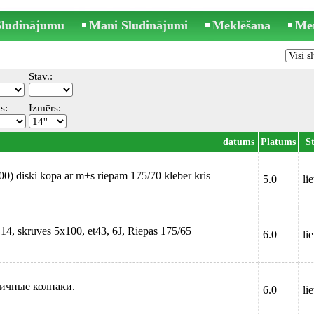
 Sludinājumu
Mani Sludinājumi
Meklēšana
Me
Stāv.:
s:
Izmērs:
datums
Platums
St
00) diski kopa ar m+s riepam 175/70 kleber kris
5.0
li
 14, skrūves 5x100, et43, 6J, Riepas 175/65
6.0
li
тичные колпаки.
6.0
li