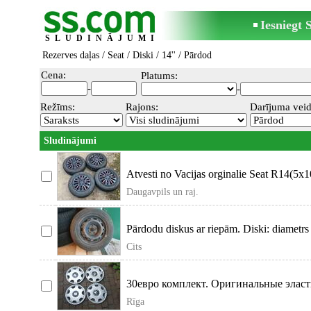
Iesniegt
SLUDINĀJUMI
Rezerves daļas
/
Seat
/
Diski
/
14''
/ Pārdod
Cena:
Platums:
-
-
Režīms:
Rajons:
Darījuma veid
Sludinājumi
Atvesti no Vacijas orginalie Seat R14(5x1
Daugavpils un raj.
Pārdodu diskus ar riepām. Diski: diametrs
Cits
30евро комплект. Оригинальные элас
Rīga