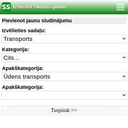
Izvietot sludinājumu
Noteikumi
|
Saikne ar redaktoru
|
Www versija
Pievienot jaunu sludinājumu
Sludinājumi © ss sia 2000
Izvēlieties sadaļu:
Kategorija:
Apakškategorija:
Apakškategorija: