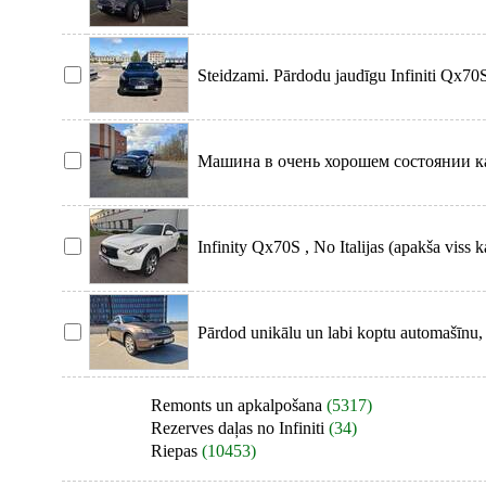
metālisks "
Steidzami. Pārdodu jaudīgu Infiniti Qx70S
teh
Машина в очень хорошем состоянии ка
визуальном. Богатая к
Infinity Qx70S , No Italijas (apakša viss k
Pārdod unikālu un labi koptu automašīnu, 
gad
Remonts un apkalpošana
(5317)
Rezerves daļas no Infiniti
(34)
Riepas
(10453)