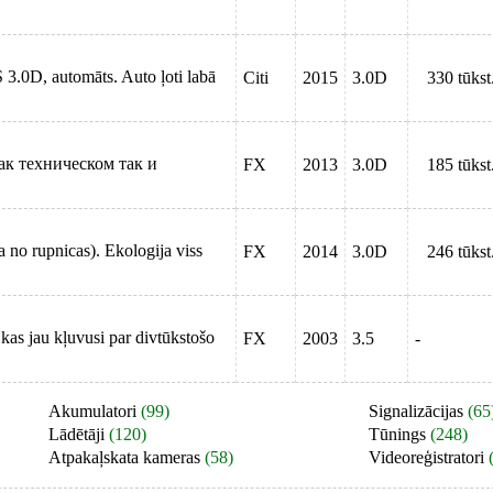
 3.0D, automāts. Auto ļoti labā
Citi
2015
3.0D
330 tūkst
к техническом так и
FX
2013
3.0D
185 tūkst
a no rupnicas). Ekologija viss
FX
2014
3.0D
246 tūkst
kas jau kļuvusi par divtūkstošo
FX
2003
3.5
-
Akumulatori
(99)
Signalizācijas
(65
Lādētāji
(120)
Tūnings
(248)
Atpakaļskata kameras
(58)
Videoreģistratori