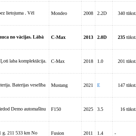
z lietojuma . Vēl
Mondeo
2008
2.2D
340 tūkst
auca no vàcijas. Làbà
C-Max
2013
2.0D
235
tūkst
Ļoti laba komplektācija.
C-Max
2018
1.0
201 tūkst
ija. Baterijas veselība
Mustang
2021
E
147 tūkst
 pārdod Demo automašīnu
F150
2025
3.5
16 tūkst
1 g. 211 533 km No
Fusion
2011
1.4
-