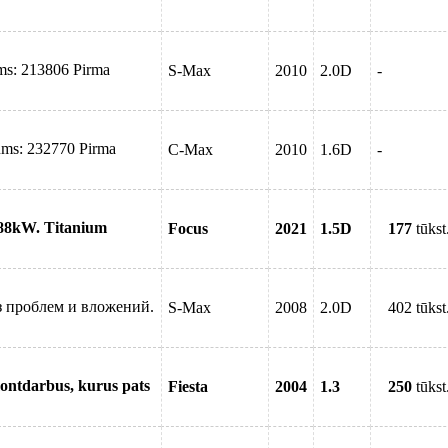
ms: 213806 Pirma
S-Max
2010
2.0D
-
ums: 232770 Pirma
C-Max
2010
1.6D
-
 88kW. Titanium
Focus
2021
1.5D
177
tūkst
з проблем и вложений.
S-Max
2008
2.0D
402 tūkst
montdarbus, kurus pats
Fiesta
2004
1.3
250
tūkst