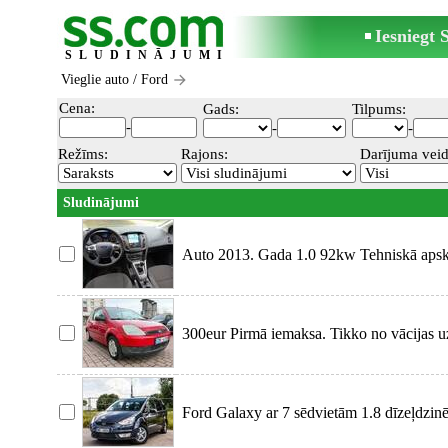
Iesniegt
SLUDINĀJUMI
Vieglie auto
/ Ford
Cena:
Gads:
Tilpums:
-
-
-
Režīms:
Rajons:
Darījuma veid
Sludinājumi
Auto 2013. Gada 1.0 92kw Tehniskā apsk
Somijas.
300eur Pirmā iemaksa. Tikko no vācijas 
starpniecības. A
Ford Galaxy ar 7 sēdvietām 1.8 dīzeļdzin
ātrumkārbu. Ideāls