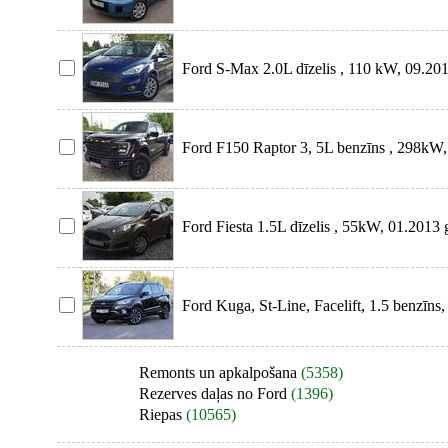
Somijas A
Ford S-Max 2.0L dīzelis , 110 kW, 09.20
Vācijas
Ford F150 Raptor 3, 5L benzīns , 298kW
Automašīna a
Ford Fiesta 1.5L dīzelis , 55kW, 01.2013
Ford Kuga, St-Line, Facelift, 1.5 benzīns,
labā stāvo
Remonts un apkalpošana
(5358)
Rezerves daļas no Ford
(1396)
Riepas
(10565)