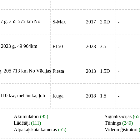
17 g. 255 575 km No
S-Max
2017
2.0D
-
, 2023 g. 49 964km
F150
2023
3.5
-
 g. 205 713 km No Vācijas
Fiesta
2013
1.5D
-
 110 kw, mehānika, ļoti
Kuga
2018
1.5
-
Akumulatori
(95)
Signalizācijas
(65
Lādētāji
(111)
Tūnings
(249)
Atpakaļskata kameras
(55)
Videoreģistratori