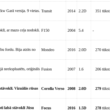
w Garā versija. 9 vietas.
Transit
2014
2.2D
351 tūkst
lī, ar mazo ceļa nodokli.
F150
2004
5.4
-
bu fordu. Bija atzits no
Mondeo
2016
2.0D
270 tūkst
ā neekspluatēts, oriģināls
Fusion
2007
1.6
206 tūkst
stāvoklī. Vizuālās rūsas
Corolla Verso
2008
2.0D
279
tūkst
ti labā stāvoklī Jūsu
Focus
2016
1.5D
278
tūkst