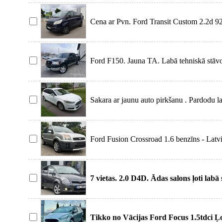
Cena ar Pvn. Ford Transit Custom 2.2d 92k
Jauna TA
Ford F150. Jauna TA. Labā tehniskā stāvok
Latvijā v
Sakara ar jaunu auto pirkšanu . Pardodu la
Vacijas.
Ford Fusion Crossroad 1.6 benzīns - Latvij
nobrauk
7 vietas. 2.0 D4D. Ādas salons ļoti labā 
vispār nav
Tikko no Vācijas Ford Focus 1.5tdci Ļo