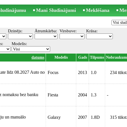
 Sludinājumu
Mani Sludinājumi
Meklēšana
Me
Dzinējs:
Ātrumkārba:
Virsbuve:
Krāsa:
s:
Modelis:
datums
Modelis
Gads
Tilpums
Nobraukum
ate līdz 08.2027 Auto no
Focus
2013
1.0
234 tūkst
uz nomaksu bez banku
Fiesta
2004
1.3
-
ēju un manuālo
Galaxy
2007
1.8D
315 tūkst