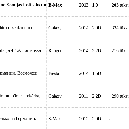
no Somijas Ļoti labs un
B-Max
2013
1.0
203
tūkst
itru dīzeļdzinēju un
Galaxy
2014
2.0D
334 tūkst
dziņa 4 4.Automātiskā
Ranger
2014
2.2D
216 tūkst
 Германии. Возможен
Fiesta
2014
1.5D
-
ātrumu pārnesumkārba,
Galaxy
2011
2.2D
290 tūkst
олько из Германии.
S-Max
2012
2.0D
-