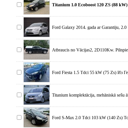
Titanium 1.0 Ecoboost 120 ZS (88 kW) 
ekonomisks ģim
Ford Galaxy 2014. gada ar Garantiju, 2.0 l
manuālo pārne
Atbraucis no Vācijas2, 2D110Kw. Pilnpie
ātrumkārba. Bez
Ford Fiesta 1.5 Tdci 55 kW (75 Zs) Из
обмен и лизинг.
Titanium komplektācija, mehāniskā sešu 
septiņas sēdvie
Ford S-Max 2.0 Tdci 103 kW (140 Zs) Т
Возможен обмен