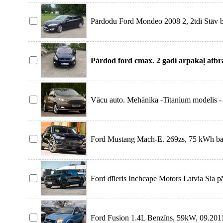
Pārdodu Ford Mondeo 2008 2, 2tdi Stāv be
braucams auto. Ir
Pàrdod ford cmax. 2 gadi arpakaļ atbr
tehniskà un vizuà
Vācu auto. Mehānika -Titanium modelis - 
Braucu sa
Ford Mustang Mach-E. 269zs, 75 kWh bater
(Soh) 94 %,
Ford dīleris Inchcape Motors Latvia Sia
Ford F150 3.5
Ford Fusion 1.4L Benzīns, 59kW, 09.201