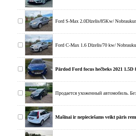
vecais auto
Ford S-Max 2.0Dīzelis/85Kw/ Nobrauku
reģistrācija: 12.03.
Ford C-Max 1.6 Dīzelis/70 kw/ Nobrauk
reģistrācija: 28.1
Pārdod Ford focus hečbeks 2021 1.5D
komplektāciju ar apsildām
Продается ухоженный автомобиль. Бе
Замена Грм 3000 км н
Mašīnai ir nepieciešams veikt pāris re
vairāk nevēlos